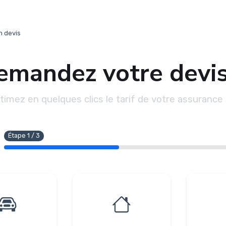
 devis
emandez votre devis
timez en quelques clics le tarif de votre assurance 
Étape
1
/
3