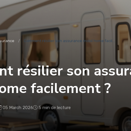
surance
Comment résilier son assurance mobil home facil...
 résilier son assu
ome facilement ?
05 March 2026
5 min de lecture