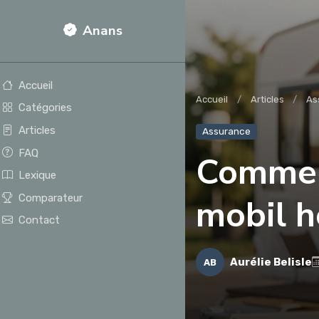
Anans
Accueil
Accueil
Articles
As
Catégories
Articles
Assurance
FAQ
Comment
Lexique
Comparateur
mobil h
Contact
Aurélie Belisle
AB